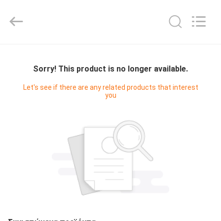
Bicheng
Electronics
Technology
Co.,
Ltd.
All
Rights
Reserved.
ΣΠΊΤΙ
Sorry! This product is no longer available.
ΠΡΟΪΌΝΤΑ
Let's see if there are any related products that interest
you
ΒΊΝΤΕΟ
ΣΧΕΤΙΚΆ
ΜΕ
ΕΜΆΣ
ΕΠΙΣΚΈΨΕΙΣ