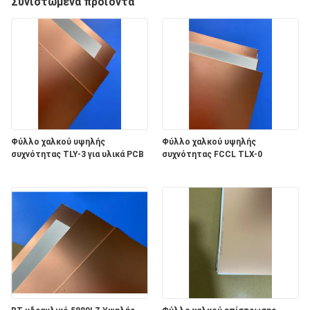
Συνιστώμενα προϊόντα
ΣΤΟ
ΕΡΓΟΣΤΆΣΙΟ
ΈΛΕΓΧΟΣ
ΠΟΙΌΤΗΤΑΣ
ΕΠΙΚΟΙΝΩΝΉΣΤΕ
Φύλλο χαλκού υψηλής
Φύλλο χαλκού υψηλής
συχνότητας TLY-3 για υλικά PCB
συχνότητας FCCL TLX-0
ΜΑΖΊ
ΜΑΣ
ΕΙΔΉΣΕΙΣ
ΥΠΟΘΈΣΕΙΣ