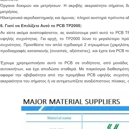
Όργανα δοκιμών και μετρήσεων: Η ακριβής ακεραιότητα σήματος δια
μετρήσεις.
Ηλεκτρονικά αεροδιαστημικής και άμυνας: πληροί αυστηρά πρότυπα αξ
6. Γιατί να Επιλέξετε Αυτό το PCB TP2000;
Αν είστε ακόμα αναποφάσιστοι, ας αναλύσουμε γιατί αυτό το PCB TP
υψηλής συχνότητας. Για αρχή, το TP2000 λύνει το μεγαλύτερο πρ
συχνότητες. Προσθέστε τον απλό σχεδιασμό 2 στρωμάτων (χαμηλότερ
προδιαγραφές κατασκευής (συνεπείς, αξιόπιστες), και έχετε ένα PCB 
Έχουμε χρησιμοποιήσει αυτό το PCB σε οτιδήποτε, από μονάδες
αυτοκινήτων, και έχει αποδώσει σταθερά. Με παγκόσμια διαθεσιμότη
αφαιρεί την αβεβαιότητα από την προμήθεια PCB υψηλής συχνότητ
ακεραιότητα του σήματος ή να αντιμετωπίζετε αναξιόπιστους πίνακες, αυ