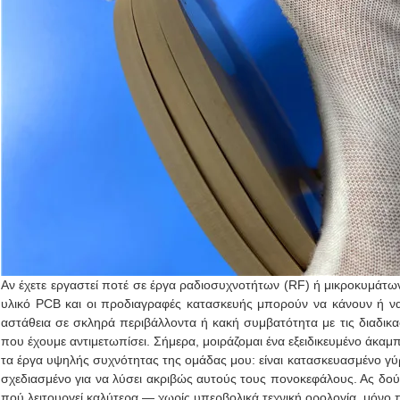
Αν έχετε εργαστεί ποτέ σε έργα ραδιοσυχνοτήτων (RF) ή μικροκυμάτ
υλικό PCB και οι προδιαγραφές κατασκευής μπορούν να κάνουν ή ν
αστάθεια σε σκληρά περιβάλλοντα ή κακή συμβατότητα με τις διαδικ
που έχουμε αντιμετωπίσει. Σήμερα, μοιράζομαι ένα εξειδικευμένο άκαμ
τα έργα υψηλής συχνότητας της ομάδας μου: είναι κατασκευασμένο γ
σχεδιασμένο για να λύσει ακριβώς αυτούς τους πονοκεφάλους. Ας δούμε
πού λειτουργεί καλύτερα — χωρίς υπερβολικά τεχνική ορολογία, μόνο 