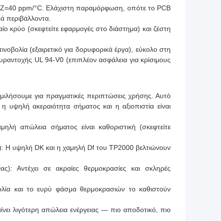
, Z=40 ppm/°C. Ελάχιστη παραμόρφωση, οπότε το PCB
ά περιβάλλοντα.
ίο κρύο (σκεφτείτε εφαρμογές στο διάστημα) και ζέστη
νοβολία (εξαιρετικό για δορυφορικά έργα), εύκολο στη
ραντοχής UL 94-V0 (επιπλέον ασφάλεια για κρίσιμους
μιλήσουμε για πραγματικές περιπτώσεις χρήσης. Αυτό
η υψηλή ακεραιότητα σήματος και η αξιοπιστία είναι
λή απώλεια σήματος είναι καθοριστική (σκεφτείτε
: Η υψηλή DK και η χαμηλή Df του TP2000 βελτιώνουν
ας): Αντέχει σε ακραίες θερμοκρασίες και σκληρές
.
ολία και το ευρύ φάσμα θερμοκρασιών το καθιστούν
νει λιγότερη απώλεια ενέργειας — πιο αποδοτικό, πιο