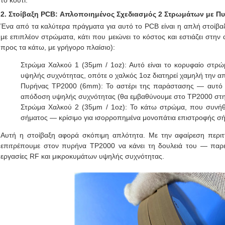
το κουτί.
2. Στοίβαξη PCB: Απλοποιημένος Σχεδιασμός 2 Στρωμάτων με Π
Ένα από τα καλύτερα πράγματα για αυτό το PCB είναι η απλή στοί
με επιπλέον στρώματα, κάτι που μειώνει το κόστος και εστιάζει στη
προς τα κάτω, με γρήγορο πλαίσιο):
Στρώμα Χαλκού 1 (35μm / 1oz): Αυτό είναι το κορυφαίο στρ
υψηλής συχνότητας, οπότε ο χαλκός 1oz διατηρεί χαμηλή την α
Πυρήνας TP2000 (6mm): Το αστέρι της παράστασης — αυτό εί
απόδοση υψηλής συχνότητας (θα εμβαθύνουμε στο TP2000 στη 
Στρώμα Χαλκού 2 (35μm / 1oz): Το κάτω στρώμα, που συνήθ
σήματος — κρίσιμο για ισορροπημένα μονοπάτια επιστροφής σήμ
Αυτή η στοίβαξη αφορά σκόπιμη απλότητα. Με την αφαίρεση περι
επιτρέπουμε στον πυρήνα TP2000 να κάνει τη δουλειά του — παρέχ
εργασίες RF και μικροκυμάτων υψηλής συχνότητας.