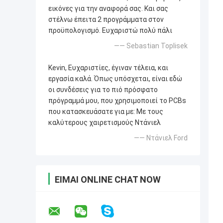
εικόνες για την αναφορά σας. Και σας
στέλνω έπειτα 2 προγράμματα στον
προϋπολογισμό. Ευχαριστώ πολύ πάλι
—— Sebastian Toplisek
Kevin, Ευχαριστίες, έγιναν τέλεια, και
εργασία καλά. Όπως υπόσχεται, είναι εδώ
οι συνδέσεις για το πιό πρόσφατο
πρόγραμμά μου, που χρησιμοποιεί το PCBs
που κατασκευάσατε για με: Με τους
καλύτερους χαιρετισμούς Ντάνιελ
—— Ντάνιελ Ford
ΕΊΜΑΙ ONLINE CHAT NOW