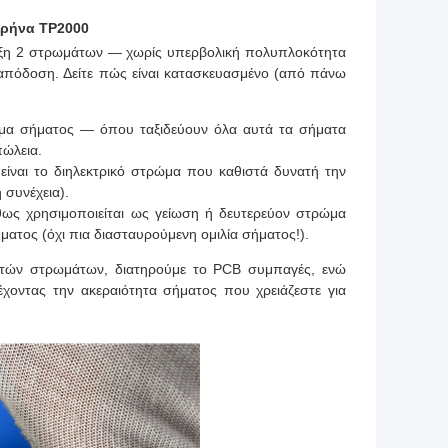
υρήνα TP2000
βαξη 2 στρωμάτων — χωρίς υπερβολική πολυπλοκότητα
ν απόδοση. Δείτε πώς είναι κατασκευασμένο (από πάνω
ώμα σήματος — όπου ταξιδεύουν όλα αυτά τα σήματα
πώλεια.
ναι το διηλεκτρικό στρώμα που καθιστά δυνατή την
συνέχεια).
ως χρησιμοποιείται ως γείωση ή δευτερεύον στρώμα
ατος (όχι πια διασταυρούμενη ομιλία σήματος!).
ττών στρωμάτων, διατηρούμε το PCB συμπαγές, ενώ
οντας την ακεραιότητα σήματος που χρειάζεστε για