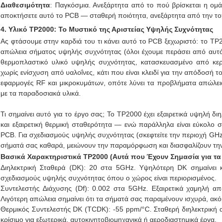
Διαθεσιμότητα
: Παγκόσμια. Ανεξάρτητα από το πού βρίσκεται η ομ
αποκτήσετε αυτό το PCB — σταθερή ποιότητα, ανεξάρτητα από την το
4. Υλικό TP2000: Το Μυστικό της Αριστείας Υψηλής Συχνότητας
Ας φτάσουμε στην καρδιά του τι κάνει αυτό το PCB ξεχωριστό: το TP2
απώλεια σήματος υψηλής συχνότητας (όλοι έχουμε περάσει από αυτό)
θερμοπλαστικό υλικό υψηλής συχνότητας, κατασκευασμένο από κερα
χωρίς ενίσχυση από υαλοΐνες, κάτι που είναι κλειδί για την απόδοσή το
εφαρμογές RF και μικροκυμάτων, οπότε λύνει τα προβλήματα απώλει
με τα παραδοσιακά υλικά.
Τι σημαίνει αυτό για το έργο σας; Το TP2000 έχει εξαιρετικά υψηλή δ
και εξαιρετική θερμική σταθερότητα — ενώ παράλληλα είναι εύκολο 
PCB. Για σχεδιασμούς υψηλής συχνότητας (σκεφτείτε την περιοχή GHz),
σήματά σας καθαρά, μειώνουν την παραμόρφωση και διασφαλίζουν την 
Βασικά Χαρακτηριστικά TP2000 (Αυτά που Έχουν Σημασία για τα
Διηλεκτρική Σταθερά (DK): 20 στα 5GHz. Υψηλότερη DK σημαίνει 
σχεδιασμούς υψηλής συχνότητας όπου ο χώρος είναι περιορισμένος.
Συντελεστής Διάχυσης (Df): 0.002 στα 5GHz. Εξαιρετικά χαμηλή 
Λιγότερη απώλεια σημαίνει ότι τα σήματά σας παραμένουν ισχυρά, ακό
Θερμικός Συντελεστής DK (TCDK): -55 ppm/°C. Σταθερή διηλεκτρική 
κρίσιμο για εξωτερικά, αυτοκινητοβιομηχανικά ή αεροδιαστημικά έργα.