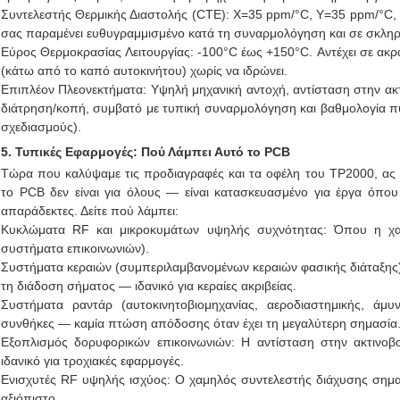
Συντελεστής Θερμικής Διαστολής (CTE): X=35 ppm/°C, Y=35 ppm/°C
σας παραμένει ευθυγραμμισμένο κατά τη συναρμολόγηση και σε σκληρ
Εύρος Θερμοκρασίας Λειτουργίας: -100°C έως +150°C. Αντέχει σε ακρα
(κάτω από το καπό αυτοκινήτου) χωρίς να ιδρώνει.
Επιπλέον Πλεονεκτήματα: Υψηλή μηχανική αντοχή, αντίσταση στην ακτι
διάτρηση/κοπή, συμβατό με τυπική συναρμολόγηση και βαθμολογία πυ
σχεδιασμούς).
5. Τυπικές Εφαρμογές: Πού Λάμπει Αυτό το PCB
Τώρα που καλύψαμε τις προδιαγραφές και τα οφέλη του TP2000, ας 
το PCB δεν είναι για όλους — είναι κατασκευασμένο για έργα όπου 
απαράδεκτες. Δείτε πού λάμπει:
Κυκλώματα RF και μικροκυμάτων υψηλής συχνότητας: Όπου η χαμη
συστήματα επικοινωνιών).
Συστήματα κεραιών (συμπεριλαμβανομένων κεραιών φασικής διάταξης)
τη διάδοση σήματος — ιδανικό για κεραίες ακριβείας.
Συστήματα ραντάρ (αυτοκινητοβιομηχανίας, αεροδιαστημικής, άμυν
συνθήκες — καμία πτώση απόδοσης όταν έχει τη μεγαλύτερη σημασία
Εξοπλισμός δορυφορικών επικοινωνιών: Η αντίσταση στην ακτινοβ
ιδανικό για τροχιακές εφαρμογές.
Ενισχυτές RF υψηλής ισχύος: Ο χαμηλός συντελεστής διάχυσης σημαί
αξιόπιστο.