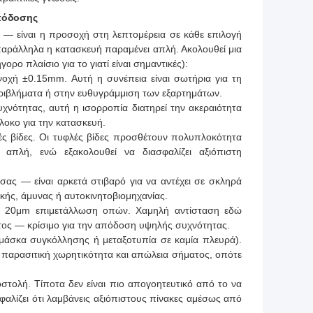
Απόδοσης
ου — είναι η προσοχή στη λεπτομέρεια σε κάθε επιλογή
παράλληλα η κατασκευή παραμένει απλή. Ακολουθεί μια
ο πλαίσιο για το γιατί είναι σημαντικές):
νοχή ±0.15mm. Αυτή η συνέπεια είναι σωτήρια για τη
ιβλήματα ή στην ευθυγράμμιση των εξαρτημάτων.
συχνότητας, αυτή η ισορροπία διατηρεί την ακεραιότητα
λοκο για την κατασκευή.
ές βίδες. Οι τυφλές βίδες προσθέτουν πολυπλοκότητα
 απλή, ενώ εξακολουθεί να διασφαλίζει αξιόπιστη
σας — είναι αρκετά στιβαρό για να αντέχει σε σκληρά
ικής, άμυνας ή αυτοκινητοβιομηχανίας.
ς, 20μm επιμετάλλωση οπών. Χαμηλή αντίσταση εδώ
ατος — κρίσιμο για την απόδοση υψηλής συχνότητας.
 μάσκα συγκόλλησης ή μεταξοτυπία σε καμία πλευρά).
παρασιτική χωρητικότητα και απώλεια σήματος, οπότε
στολή. Τίποτα δεν είναι πιο απογοητευτικό από το να
αλίζει ότι λαμβάνεις αξιόπιστους πίνακες αμέσως από