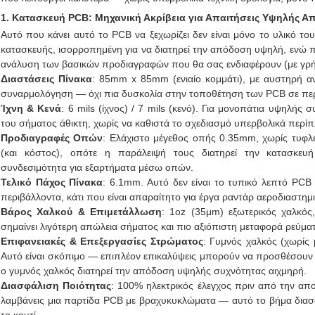
1. Κατασκευή PCB: Μηχανική Ακρίβεια για Απαιτήσεις Υψηλής 
Αυτό που κάνει αυτό το PCB να ξεχωρίζει δεν είναι μόνο το υλικό τ
κατασκευής, ισορροπημένη για να διατηρεί την απόδοση υψηλή, ενώ 
ανάλυση των βασικών προδιαγραφών που θα σας ενδιαφέρουν (με γρήγορ
Διαστάσεις Πίνακα
: 85mm x 85mm (ενιαίο κομμάτι), με αυστηρή α
συναρμολόγηση — όχι πια δυσκολία στην τοποθέτηση των PCB σε περ
Ίχνη & Κενά
: 6 mils (ίχνος) / 7 mils (κενό). Για μονοπάτια υψηλής 
του σήματος άθικτη, χωρίς να καθιστά το σχεδιασμό υπερβολικά περίπ
Προδιαγραφές Οπών
: Ελάχιστο μέγεθος οπής 0.35mm, χωρίς τυφλ
(και κόστος), οπότε η παράλειψή τους διατηρεί την κατασκευή
συνδεσιμότητα για εξαρτήματα μέσω οπών.
Τελικό Πάχος Πίνακα
: 6.1mm. Αυτό δεν είναι το τυπικό λεπτό PCB 
περιβάλλοντα, κάτι που είναι απαραίτητο για έργα ραντάρ αεροδιαστημ
Βάρος Χαλκού & Επιμετάλλωση
: 1oz (35μm) εξωτερικός χαλκό
σημαίνει λιγότερη απώλεια σήματος και πιο αξιόπιστη μεταφορά ρεύμ
Επιφανειακές & Επεξεργασίες Στρώματος
: Γυμνός χαλκός (χωρίς
Αυτό είναι σκόπιμο — επιπλέον επικαλύψεις μπορούν να προσθέσουν 
ο γυμνός χαλκός διατηρεί την απόδοση υψηλής συχνότητας αιχμηρή.
Διασφάλιση Ποιότητας
: 100% ηλεκτρικός έλεγχος πριν από την απο
λαμβάνεις μια παρτίδα PCB με βραχυκυκλώματα — αυτό το βήμα διασφ