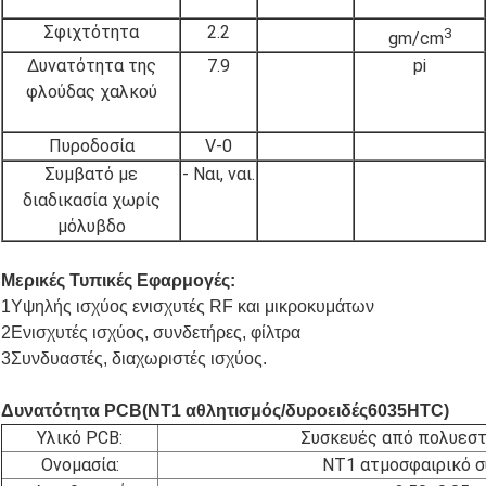
Σφιχτότητα
2.2
3
gm/cm
Δυνατότητα της
7.9
pi
φλούδας χαλκού
Πυροδοσία
V-0
Συμβατό με
- Ναι, ναι.
διαδικασία χωρίς
μόλυβδο
Μερικές Τυπικές Εφαρμογές:
1Υψηλής ισχύος ενισχυτές RF και μικροκυμάτων
2Ενισχυτές ισχύος, συνδετήρες, φίλτρα
3Συνδυαστές, διαχωριστές ισχύος.
Δυνατότητα PCB
(
NT1 αθλητισμός
/δυροειδές
6035
HTC)
Υλικό PCB:
Συσκευές από πολυεσ
Ονομασία:
NT1 ατμοσφαιρικό 