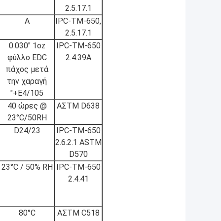
2.5.17.1
Α
IPC-TM-650,
2.5.17.1
0.030" 1oz
IPC-TM-650
φύλλο EDC
2.4.39Α
πάχος μετά
την χαραγή
"+E4/105
40 ώρες @
ΑΣTM D638
23°C/50RH
D24/23
IPC-TM-650
2.6.2.1 ASTM
D570
23°C / 50% RH
IPC-TM-650
2.4.41
80°C
ΑΣTM C518