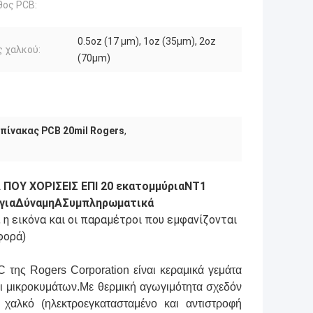
θος PCB:
0.5oz (17 µm), 1oz (35µm), 2oz
 χαλκού:
(70µm)
πίνακας PCB 20mil Rogers
,
 ΠΟΥ ΧΟΡΙΣΕΙΣ ΕΠΙ 2
0 εκατομμύρια
NT1
για
Δύναμη
Α
Συμπληρωματικά
η εικόνα και οι παραμέτροι που εμφανίζονται
φορά)
της Rogers Corporation είναι κεραμικά γεμάτα
ι μικροκυμάτων.Με θερμική αγωγιμότητα σχεδόν
χαλκό (ηλεκτροεγκατασταμένο και αντιστροφή