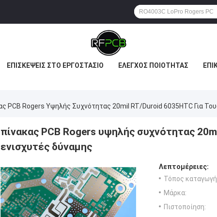
ΕΠΙΣΚΈΨΕΙΣ ΣΤΟ ΕΡΓΟΣΤΆΣΙΟ
ΈΛΕΓΧΟΣ ΠΟΙΌΤΗΤΑΣ
ΕΠΙ
ΟΘΈΣΕΙΣ
ας PCB Rogers Υψηλής Συχνότητας 20mil RT/Duroid 6035HTC Για Το
πίνακας PCB Rogers υψηλής συχνότητας 20mi
ενισχυτές δύναμης
Λεπτομέρειες:
Τόπος καταγωγή
Μάρκα:
Πιστοποίηση: