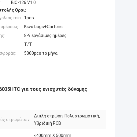
:
BIC-126.V1.0
τολής Όροι:
ελίας min:
1pcs
ομέρειες:
Κενό bags+Cartons
ης:
8-9 εργάσιμες ημέρες
T/T
σφοράς:
5000pcs το μήνα
6035HTC για τους ενισχυτές δύναμης
Διπλή στρώση, Πολυστρωματική,
μός στρωμάτων:
Υβριδική PCB
≤400mm X 500mm