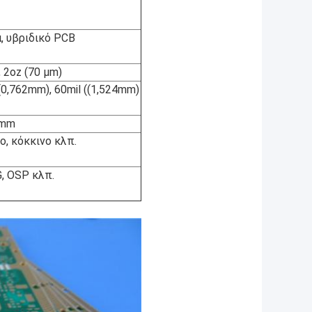
 υβριδικό PCB
, 2oz (70 μm)
 (0,762mm), 60mil ((1,524mm)
 mm
ο, κόκκινο κλπ.
G, OSP κλπ.