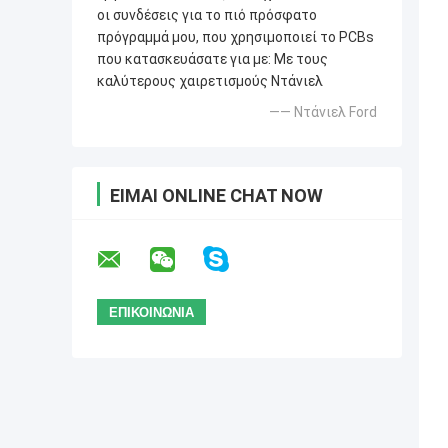
οι συνδέσεις για το πιό πρόσφατο
πρόγραμμά μου, που χρησιμοποιεί το PCBs
που κατασκευάσατε για με: Με τους
καλύτερους χαιρετισμούς Ντάνιελ
—— Ντάνιελ Ford
ΕΊΜΑΙ ONLINE CHAT NOW