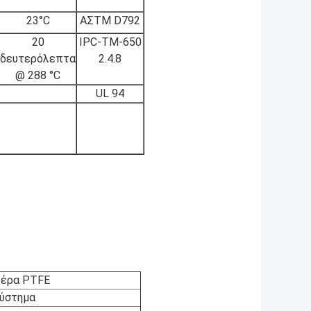
23°C
ΑΣTM D792
20
IPC-TM-650
δευτερόλεπτα
2.4.8
@ 288 °C
UL 94
τέρα PTFE
σύστημα