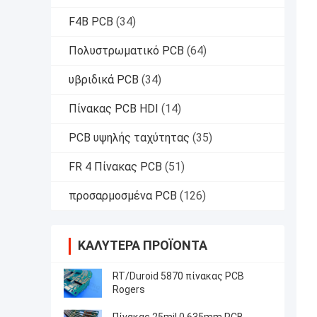
F4B PCB
(34)
Πολυστρωματικό PCB
(64)
υβριδικά PCB
(34)
Πίνακας PCB HDI
(14)
PCB υψηλής ταχύτητας
(35)
FR 4 Πίνακας PCB
(51)
προσαρμοσμένα PCB
(126)
ΚΑΛΎΤΕΡΑ ΠΡΟΪΌΝΤΑ
RT/Duroid 5870 πίνακας PCB
Rogers