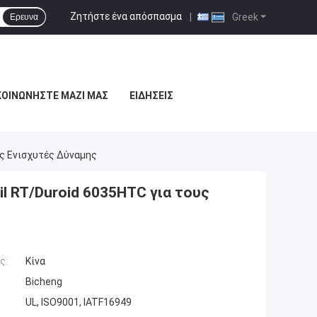
Ζητήστε ένα απόσπασμα
|
Greek
Ερευνα
ΚΟΙΝΩΝΉΣΤΕ ΜΑΖΊ ΜΑΣ
ΕΙΔΉΣΕΙΣ
υς Ενισχυτές Δύναμης
l RT/Duroid 6035HTC για τους
ς:
Κίνα
Bicheng
UL, ISO9001, IATF16949