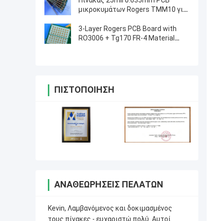
Πίνακας 25mil 0.635mm PCB
μικροκυμάτων Rogers TMM10 για
τους διηλεκτρικούς πολωτές
3-Layer Rogers PCB Board with
RO3006 + Tg170 FR-4 Material
0.86mm Thickness and 98mm x
30mm Size
ΠΙΣΤΟΠΟΊΗΣΗ
ΑΝΑΘΕΩΡΉΣΕΙΣ ΠΕΛΑΤΏΝ
Kevin, Λαμβανόμενος και δοκιμασμένος
τους πίνακες - ευχαριστώ πολύ. Αυτοί