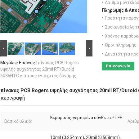
Αριθμό μοντέλου
Πληρωμής & Αποσ
Ποσότητα παραγγ
Συσκευασία λεπτ
Χρόνος παράδοσ
Όροι πληρωμής:
Δυνατότητα προ
Μεγάλες Εικόνας :
πίνακας PCB Rogers
Επικοινωνία
υψηλής συχνότητας 20mil RT/Duroid
6035HTC για τους ενισχυτές δύναμης
πίνακας PCB Rogers υψηλής συχνότητας 20mil RT/Duroid 
περιγραφή
Κεραμικός-γεμισμένα σύνθετα PTFE
Βασικό υλικό:
Αριθ
10mil (0.254mm), 20mil (0.508mm),