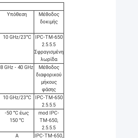
Υπόθεση
Μέθοδος
δοκιμής
10 GHz/23°C
IPC-TM-650
2.5.5.5
Σφραγισμένη
λωρίδα
8 GHz - 40 GHz
Μέθοδος
διαφορικού
μήκους
φάσης
10 GHz/23°C
IPC-TM-650
2.5.5.5
-50 °C έως
mod IPC-
150 °C
TM-650,
2.5.5.5
Α
IPC-TM-650,