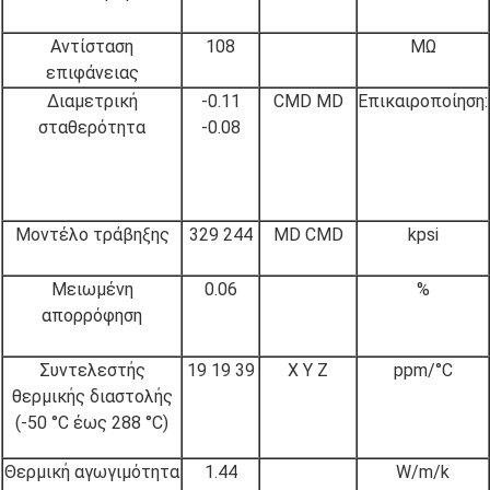
Αντίσταση
108
MΩ
επιφάνειας
Διαμετρική
-0.11
CMD MD
Επικαιροποίηση:
σταθερότητα
-0.08
Μοντέλο τράβηξης
329 244
MD CMD
kpsi
Μειωμένη
0.06
%
απορρόφηση
Συντελεστής
19 19 39
X Y Z
ppm/°C
θερμικής διαστολής
(-50 °C έως 288 °C)
Θερμική αγωγιμότητα
1.44
W/m/k