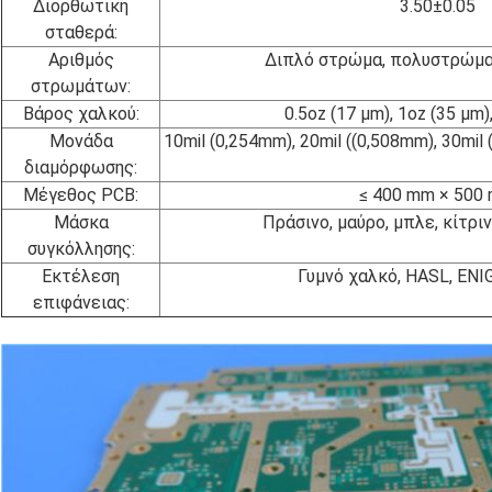
Διορθωτική
3.50±0.05
σταθερά:
Αριθμός
Διπλό στρώμα, πολυστρώμα,
στρωμάτων:
Βάρος χαλκού:
0.5oz (17 μm), 1oz (35 μm)
Μονάδα
10mil (0,254mm), 20mil ((0,508mm), 30mil
διαμόρφωσης:
Μέγεθος PCB:
≤ 400 mm × 500
Μάσκα
Πράσινο, μαύρο, μπλε, κίτριν
συγκόλλησης:
Εκτέλεση
Γυμνό χαλκό, HASL, ENI
επιφάνειας: