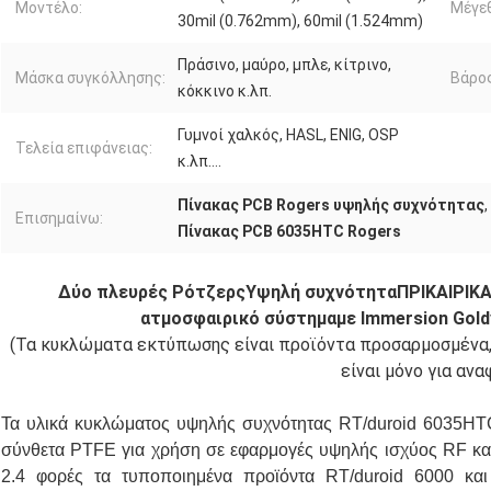
Μοντέλο:
Μέγε
30mil (0.762mm), 60mil (1.524mm)
Πράσινο, μαύρο, μπλε, κίτρινο,
Μάσκα συγκόλλησης:
Βάρος
κόκκινο κ.λπ.
Γυμνοί χαλκός, HASL, ENIG, OSP
Τελεία επιφάνειας:
κ.λπ….
Πίνακας PCB Rogers υψηλής συχνότητας
,
Επισημαίνω:
Πίνακας PCB 6035HTC Rogers
Δύο πλευρές Ρότζερς
Υψηλή συχνότητα
ΠΡΙΚΑΙΡΙΚΑ
ατμοσφαιρικό σύστημα
με Immersion Gold
(Τα κυκλώματα εκτύπωσης είναι προϊόντα προσαρμοσμένα, 
είναι μόνο για ανα
Τα υλικά κυκλώματος υψηλής συχνότητας RT/duroid 6035HTC 
σύνθετα PTFE για χρήση σε εφαρμογές υψηλής ισχύος RF κα
2.4 φορές τα τυποποιημένα προϊόντα RT/duroid 6000 και