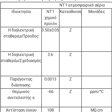
NT1 ατμοσφαιρικό αέριο
Ιδιοκτησία
NT1
Κατεύθυνση
Μονάδες
χημικό
προϊόν
Η διηλεκτρική
3.50±0.05
Z
σταθερά,εΠρόοδος
Η διηλεκτρική
3.6
Z
σταθερά,εΣχεδιασμός
Παράγοντας
0.0013
Z
διάσπασης
Θερμικός
-66
Z
ppm/°C
συντελεστής ε
Αντίσταση όγκου
108
MΩ.cm