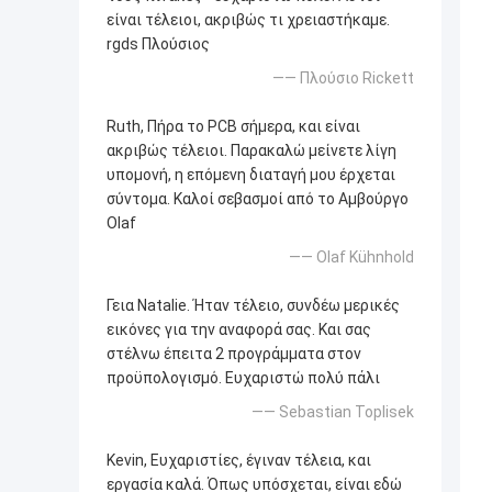
είναι τέλειοι, ακριβώς τι χρειαστήκαμε.
rgds Πλούσιος
—— Πλούσιο Rickett
Ruth, Πήρα το PCB σήμερα, και είναι
ακριβώς τέλειοι. Παρακαλώ μείνετε λίγη
υπομονή, η επόμενη διαταγή μου έρχεται
σύντομα. Καλοί σεβασμοί από το Αμβούργο
Olaf
—— Olaf Kühnhold
Γεια Natalie. Ήταν τέλειο, συνδέω μερικές
εικόνες για την αναφορά σας. Και σας
στέλνω έπειτα 2 προγράμματα στον
προϋπολογισμό. Ευχαριστώ πολύ πάλι
—— Sebastian Toplisek
Kevin, Ευχαριστίες, έγιναν τέλεια, και
εργασία καλά. Όπως υπόσχεται, είναι εδώ