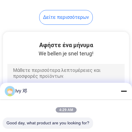
37
Δείτε περισσότερων
PCB υψηλής
ταχύτητας
Αφήστε ένα μήνυμα
We bellen je snel terug!
51
FR 4 Πίνακας PCB
Ivy 邓
4:29 AM
Good day, what product are you looking for?