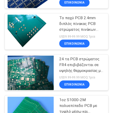
FR-4 με την μπλε μάσκα
ΣΤΟ
ΕΠΙΚΟΙΝΩΝΙΑ
ύλης συγκολλήσεως
ΕΡΓΟΣΤΆΣΙΟ
Το παχύ PCB 2.4mm
22
διπλός πίνακας PCB
ΈΛΕΓΧΟΣ
στρώματος πινάκων
Taconic PCB
ΠΟΙΌΤΗΤΑΣ
κυκλωμάτων
USD9.99-99.99 MOQ:1pcs
στηρίχτηκε σε FR-4 με
ΕΠΙΚΟΙΝΩΝΙΑ
το χαλκό 2oz
ΕΠΙΚΟΙΝΩΝΉΣΤΕ
24 τα PCB στρώματος
ΜΑΖΊ
FR4 επιβιβάζονται σε
ΜΑΣ
υψηλής θερμοκρασίας με
16
τη σύνθετη αντίσταση
USD9.99-99.99 MOQ:1pcs
100 ωμ
ΕΙΔΉΣΕΙΣ
ΕΠΙΚΟΙΝΩΝΙΑ
Πίνακας PCB PTFE
1oz S1000-2M
ΥΠΟΘΈΣΕΙΣ
πολυεπίπεδο PCB με
τυφλό μέσω και