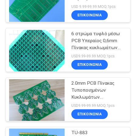
SITEMAP
ελεγχόμενη αντίσταση
USD 9.99-99.99 MOQ:1pcs
ΕΠΙΚΟΙΝΩΝΙΑ
39
ΠΟΛΙΤΙΚΉ
6 στρώμα τυφλό μέσω
ΑΠΟΡΡΉΤΟΥ
F4B PCB
PCB Υπεραίος 0,6mm
Πίνακας κυκλωμάτων
για αυτοκίνητα για
USD9.99-99.99 MOQ:1pcs
παρακολούθηση GPS
ΕΠΙΚΟΙΝΩΝΙΑ
2.0mm PCB Πίνακας
65
Τυποποιημένων
Πολυστρωματικό
Κυκλωμάτων
Αυτοκινήτου διπλής
USD9.99-99.99 MOQ:1pcs
PCB
όψης CTI 600
ΕΠΙΚΟΙΝΩΝΙΑ
TU-883