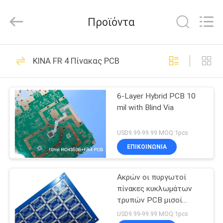
Bicheng
Electronics
Technology
Προϊόντα
Co.,
Ltd.
All
Rights
Reserved.
ΣΠΊΤΙ
359
ΚΙΝΑ FR 4 Πίνακας PCB
Πίνακας PCB RF
ΠΡΟΪΌΝΤΑ
6-Layer Hybrid PCB 10
mil with Blind Via
ΒΊΝΤΕΟ
USD9.99-99.99 MOQ:1pcs
ΣΧΕΤΙΚΆ
ΕΠΙΚΟΙΝΩΝΙΑ
248
ΜΕ
Πίνακας PCB
Ακρών οι πυργωτοί
ΕΜΆΣ
πίνακες κυκλωμάτων
Rogers
τρυπών PCB μισοί
ΕΠΙΣΚΈΨΕΙΣ
στηρίχτηκαν σε 1.6mm
USD9.99-99.99 MOQ:1pcs