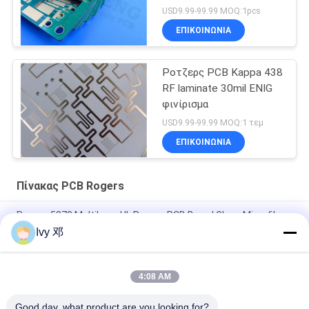
USD9.99-99.99 MOQ:1pcs
ΕΠΙΚΟΙΝΩΝΙΑ
Ροτζερς PCB Kappa 438
RF laminate 30mil ENIG
φινίρισμα
USD9.99-99.99 MOQ:1 τεμ
ΕΠΙΚΟΙΝΩΝΙΑ
Πίνακας PCB Rogers
Rogers 5870 Multilayer UL Rogers PCB Board Glass Microfiber
Reinforced PTFE
Ivy 邓
RT υλικό υψηλής συχνότητας PCB 2 στρώσεων 31mil
4:08 AM
RF PCB 2 στρώματα 20mil RO4835 Υποστρώμα Μαύρο
Μεταξοειδές Βυθισμό Χρυσό
Good day, what product are you looking for?