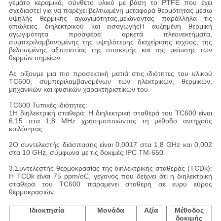
γεμάτο κεραμικά, σύνθετο υλικό με βάση το PTFE που έχει
σχεδιαστεί για να παρέχει βελτιωμένη μεταφορά θερμότητας μέσω
υψηλής θερμικής αγωγιμότητας,μειώνοντας παράλληλα τις
απώλειες διηλεκτρικού και εισαγωγήςΗ αυξημένη θερμική
αγωγιμότητα προσφέρει αρκετά πλεονεκτήματα,
συμπεριλαμβανομένης της υψηλότερης διαχείρισης ισχύος, της
βελτιωμένης αξιοπιστίας της συσκευής και της μείωσης των
θερμών σημείων.
Ας ρίξουμε μια πιο προσεκτική ματιά στις ιδιότητες του υλικού
TC600, συμπεριλαμβανομένων των ηλεκτρικών, θερμικών,
μηχανικών και φυσικών χαρακτηριστικών του.
TC600 Τυπικές ιδιότητες:
1Η διηλεκτρική σταθερά: Η διηλεκτρική σταθερά του TC600 είναι
6,15 στα 1,8 MHz χρησιμοποιώντας τη μέθοδο αντηχούς
κοιλότητας.
2Ο συντελεστής διάσπασης είναι 0,0017 στα 1,8 GHz και 0,002
στα 10 GHz, σύμφωνα με τις δοκιμές IPC TM-650.
3.Συντελεστής θερμοκρασίας της διηλεκτρικής σταθεράς (TCDk):
Η TCDk είναι 75 ppm/oC, γεγονός που δείχνει ότι η διηλεκτρική
σταθερά του TC600 παραμένει σταθερή σε ευρύ εύρος
θερμοκρασιών.
Ιδιοκτησία
Μονάδα
Αξία
Μέθοδος
δοκιμής