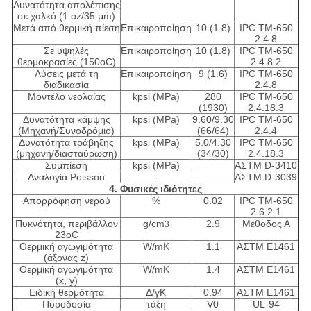
Δυνατότητα απολέπισης
σε χαλκό (1 oz/35 μm)
Μετά από θερμική πίεση
Επικαιροποίηση
10 (1.8)
IPC TM-650
2.4.8
Σε υψηλές
Επικαιροποίηση
10 (1.8)
IPC TM-650
θερμοκρασίες (150oC)
2.4.8.2
Λύσεις μετά τη
Επικαιροποίηση
9 (1.6)
IPC TM-650
διαδικασία
2.4.8
Μοντέλο νεολαίας
kpsi (MPa)
280
IPC TM-650
(1930)
2.4.18.3
Δυνατότητα κάμψης
kpsi (MPa)
9.60/9.30
IPC TM-650
(Μηχανή/Συνοδρόμιο)
(66/64)
2.4.4
Δυνατότητα τράβηξης
kpsi (MPa)
5.0/4.30
IPC TM-650
(μηχανή/διασταύρωση)
(34/30)
2.4.18.3
Συμπίεση
kpsi (MPa)
ΑΣTM D-3410
Αναλογία Poisson
-
ΑΣTM D-3039
4. Φυσικές ιδιότητες
Απορρόφηση νερού
%
0.02
IPC TM-650
2.6.2.1
Πυκνότητα, περιβάλλον
g/cm
2.9
Μέθοδος Α
3
23oC
Θερμική αγωγιμότητα
W/mK
1.1
ΑΣTM E1461
(άξονας z)
Θερμική αγωγιμότητα
W/mK
1.4
ΑΣTM E1461
(x, y)
Ειδική θερμότητα
Δ/γΚ
0.94
ΑΣTM E1461
Πυροδοσία
τάξη
V0
UL-94