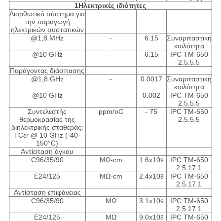
1Ηλεκτρικές ιδιότητες
Διορθωτικό σύστημα για
την παραγωγή
ηλεκτρικών συστατικών
@1,8 MHz
-
6.15
Συναρπαστική
κοιλότητα
@10 GHz
-
6.15
IPC TM-650
2.5.5.5
Παράγοντας διάσπασης
@1,8 GHz
-
0.0017
Συναρπαστική
κοιλότητα
@10 GHz
-
0.002
IPC TM-650
2.5.5.5
Συντελεστής
ppm/oC
- 75
IPC TM-650
θερμοκρασίας της
2.5.5.5
διηλεκτρικής σταθεράς:
TCεr @ 10 GHz (-40-
150°C)
Αντίσταση όγκου
C96/35/90
MΩ-cm
1.6x10
IPC TM-650
9
2.5.17.1
Ε24/125
MΩ-cm
2.4x10
IPC TM-650
8
2.5.17.1
Αντίσταση επιφάνειας
C96/35/90
MΩ
3.1x10
IPC TM-650
9
2.5.17.1
Ε24/125
MΩ
9.0x10
IPC TM-650
8