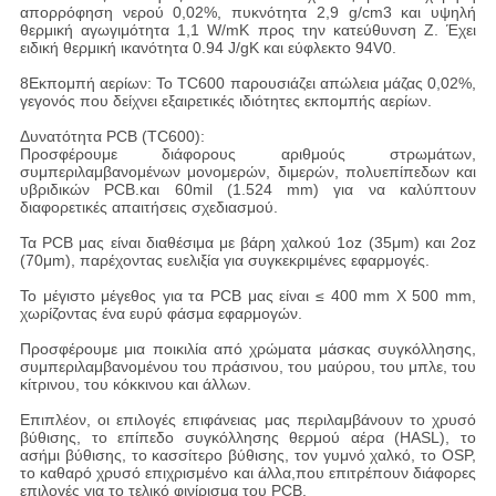
απορρόφηση νερού 0,02%, πυκνότητα 2,9 g/cm3 και υψηλή
θερμική αγωγιμότητα 1,1 W/mK προς την κατεύθυνση Z. Έχει
ειδική θερμική ικανότητα 0.94 J/gK και εύφλεκτο 94V0.
8Εκπομπή αερίων: Το TC600 παρουσιάζει απώλεια μάζας 0,02%,
γεγονός που δείχνει εξαιρετικές ιδιότητες εκπομπής αερίων.
Δυνατότητα PCB (TC600):
Προσφέρουμε διάφορους αριθμούς στρωμάτων,
συμπεριλαμβανομένων μονομερών, διμερών, πολυεπίπεδων και
υβριδικών PCB.και 60mil (1.524 mm) για να καλύπτουν
διαφορετικές απαιτήσεις σχεδιασμού.
Τα PCB μας είναι διαθέσιμα με βάρη χαλκού 1oz (35μm) και 2oz
(70μm), παρέχοντας ευελιξία για συγκεκριμένες εφαρμογές.
Το μέγιστο μέγεθος για τα PCB μας είναι ≤ 400 mm X 500 mm,
χωρίζοντας ένα ευρύ φάσμα εφαρμογών.
Προσφέρουμε μια ποικιλία από χρώματα μάσκας συγκόλλησης,
συμπεριλαμβανομένου του πράσινου, του μαύρου, του μπλε, του
κίτρινου, του κόκκινου και άλλων.
Επιπλέον, οι επιλογές επιφάνειας μας περιλαμβάνουν το χρυσό
βύθισης, το επίπεδο συγκόλλησης θερμού αέρα (HASL), το
ασήμι βύθισης, το κασσίτερο βύθισης, τον γυμνό χαλκό, το OSP,
το καθαρό χρυσό επιχρισμένο και άλλα,που επιτρέπουν διάφορες
επιλογές για το τελικό φινίρισμα του PCB.