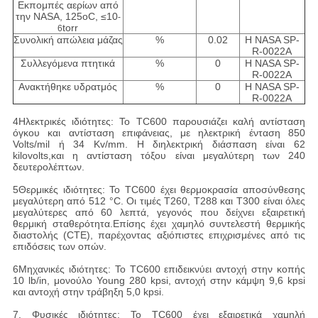
Εκπομπές αερίων από
την NASA, 125oC, ≤10
-
torr
6
Συνολική απώλεια μάζας
%
0.02
Η NASA SP-
R-0022A
Συλλεγόμενα πτητικά
%
0
Η NASA SP-
R-0022A
Ανακτήθηκε υδρατμός
%
0
Η NASA SP-
R-0022A
4Ηλεκτρικές ιδιότητες: Το TC600 παρουσιάζει καλή αντίσταση
όγκου και αντίσταση επιφάνειας, με ηλεκτρική ένταση 850
Volts/mil ή 34 Kv/mm. Η διηλεκτρική διάσπαση είναι 62
kilovolts,και η αντίσταση τόξου είναι μεγαλύτερη των 240
δευτερολέπτων.
5Θερμικές ιδιότητες: Το TC600 έχει θερμοκρασία αποσύνθεσης
μεγαλύτερη από 512 °C. Οι τιμές T260, T288 και T300 είναι όλες
μεγαλύτερες από 60 λεπτά, γεγονός που δείχνει εξαιρετική
θερμική σταθερότητα.Επίσης έχει χαμηλό συντελεστή θερμικής
διαστολής (CTE), παρέχοντας αξιόπιστες επιχρισμένες από τις
επιδόσεις των οπών.
6Μηχανικές ιδιότητες: Το TC600 επιδεικνύει αντοχή στην κοπής
10 lb/in, μονούλο Young 280 kpsi, αντοχή στην κάμψη 9,6 kpsi
και αντοχή στην τράβηξη 5,0 kpsi.
7. Φυσικές ιδιότητες: Το TC600 έχει εξαιρετικά χαμηλή