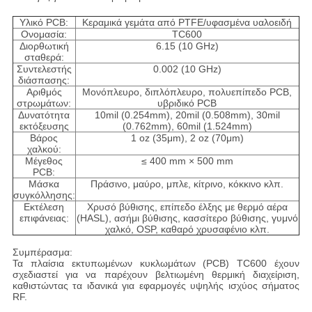
Υλικό PCB:
Κεραμικά γεμάτα από PTFE/υφασμένα υαλοειδή
Ονομασία:
TC600
Διορθωτική
6.15 (10 GHz)
σταθερά:
Συντελεστής
0.002 (10 GHz)
διάσπασης:
Αριθμός
Μονόπλευρο, διπλόπλευρο, πολυεπίπεδο PCB,
στρωμάτων:
υβριδικό PCB
Δυνατότητα
10mil (0.254mm), 20mil (0.508mm), 30mil
εκτόξευσης
(0.762mm), 60mil (1.524mm)
Βάρος
1 oz (35μm), 2 oz (70μm)
χαλκού:
Μέγεθος
≤ 400 mm × 500 mm
PCB:
Μάσκα
Πράσινο, μαύρο, μπλε, κίτρινο, κόκκινο κλπ.
συγκόλλησης:
Εκτέλεση
Χρυσό βύθισης, επίπεδο έλξης με θερμό αέρα
επιφάνειας:
(HASL), ασήμι βύθισης, κασσίτερο βύθισης, γυμνό
χαλκό, OSP, καθαρό χρυσαφένιο κλπ.
Συμπέρασμα:
Τα πλαίσια εκτυπωμένων κυκλωμάτων (PCB) TC600 έχουν
σχεδιαστεί για να παρέχουν βελτιωμένη θερμική διαχείριση,
καθιστώντας τα ιδανικά για εφαρμογές υψηλής ισχύος σήματος
RF.