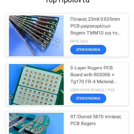
Top Προϊόντα
Πίνακας 25mil 0.635mm
PCB μικροκυμάτων
Rogers TMM10 για τους
διηλεκτρικούς πολωτές
MOQ:1pcs
ΕΠΙΚΟΙΝΩΝΙΑ
3-Layer Rogers PCB
Board with RO3006 +
Tg170 FR-4 Material
0.86mm Thickness and
USD9.99-99.99 MOQ:1 PCS
98mm x 30mm Size
ΕΠΙΚΟΙΝΩΝΙΑ
RT/Duroid 5870 πίνακας
PCB Rogers