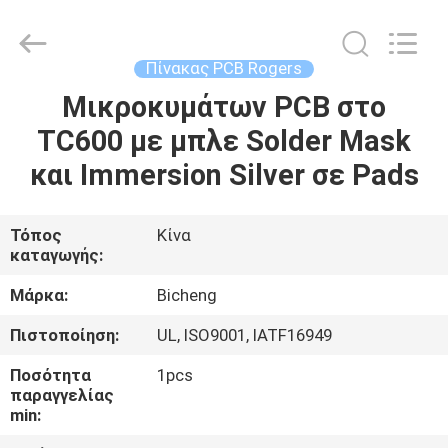
Bicheng
Electronics
Technology
Co.,
Ltd.
Πίνακας PCB Rogers
All
Rights
Reserved.
Μικροκυμάτων PCB στο
ΣΠΊΤΙ
TC600 με μπλε Solder Mask
ΠΡΟΪΌΝΤΑ
και Immersion Silver σε Pads
ΒΊΝΤΕΟ
Τόπος
Κίνα
καταγωγής:
ΣΧΕΤΙΚΆ
Μάρκα:
Bicheng
ΜΕ
Πιστοποίηση:
UL, ISO9001, IATF16949
ΕΜΆΣ
Ποσότητα
1pcs
παραγγελίας
min:
ΕΠΙΣΚΈΨΕΙΣ