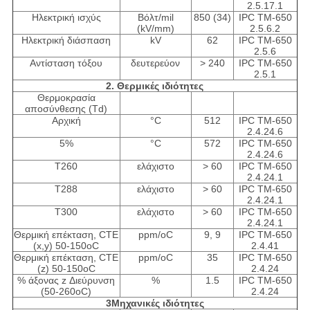
2.5.17.1
Ηλεκτρική ισχύς
Βόλτ/mil
850 (34)
IPC TM-650
(kV/mm)
2.5.6.2
Ηλεκτρική διάσπαση
kV
62
IPC TM-650
2.5.6
Αντίσταση τόξου
δευτερεύον
> 240
IPC TM-650
2.5.1
2. Θερμικές ιδιότητες
Θερμοκρασία
αποσύνθεσης (Td)
Αρχική
°C
512
IPC TM-650
2.4.24.6
5%
°C
572
IPC TM-650
2.4.24.6
Τ260
ελάχιστο
> 60
IPC TM-650
2.4.24.1
Τ288
ελάχιστο
> 60
IPC TM-650
2.4.24.1
Τ300
ελάχιστο
> 60
IPC TM-650
2.4.24.1
Θερμική επέκταση, CTE
ppm/oC
9, 9
IPC TM-650
(x,y) 50-150oC
2.4.41
Θερμική επέκταση, CTE
ppm/oC
35
IPC TM-650
(z) 50-150oC
2.4.24
% άξονας z Διεύρυνση
%
1.5
IPC TM-650
(50-260oC)
2.4.24
3Μηχανικές ιδιότητες