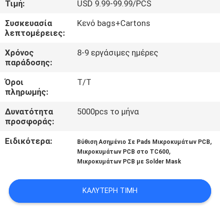
Τιμή:
USD 9.99-99.99/PCS
ΣΤΟ
ΕΡΓΟΣΤΆΣΙΟ
Συσκευασία
Κενό bags+Cartons
λεπτομέρειες:
ΈΛΕΓΧΟΣ
Χρόνος
8-9 εργάσιμες ημέρες
παράδοσης:
ΠΟΙΌΤΗΤΑΣ
Όροι
Τ/Τ
πληρωμής:
ΕΠΙΚΟΙΝΩΝΉΣΤΕ
Δυνατότητα
5000pcs το μήνα
ΜΑΖΊ
προσφοράς:
ΜΑΣ
Ειδικότερα:
,
Βύθιση Ασημένιο Σε Pads Μικροκυμάτων PCB
,
Μικροκυμάτων PCB στο TC600
Μικροκυμάτων PCB με Solder Mask
ΕΙΔΉΣΕΙΣ
ΚΑΛΎΤΕΡΗ ΤΙΜΉ
ΥΠΟΘΈΣΕΙΣ