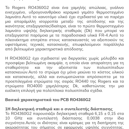
Το Rogers RO4360G2 είναι ένα χαμηλής απώλειας, γυάλινο
ενισχυμένο, υδρογονανθράκιο κεραμικό γεμάτο θερμοστεγμένο
λαμινάτο.Αυτό το καινοτόμο υλικό έχει σχεδιαστεί για να παρέχει
μια απαράμιλλη ισορροπία μεταξύ της απόδοσης και της
ικανότητας επεξεργασίαςΙδιαίτερα, είναι το πρώτο θερμοστεγμένο
λαμινάτο υψηλής διηλεκτρικής σταθεράς (Dk) που μπορεί να
επεξεργαστεί παρόμοια με τα παραδοσιακά υλικά FR-4.Αυτό το
πλεονέκτημα επιτρέπει στους κατασκευαστές να αξιοποιούν τις
υφιστάμενες τεχνικές κατασκευής, επωφελούμενοι παράλληλα
από βελτιωμένα χαρακτηριστικά απόδοσης.
Η RO4360G2 έχει σχεδιαστεί για διεργασίες χωρίς μόλυβδο και
προσφέρει βελτιωμένη ακαμψία, η οποία είναι απαραίτητη για τη
σταθερότητα και την αξιοπιστία των πολυεπίπεδων
κατασκευών.Αυτό το στρώμα όχι μόνο μειώνει το κόστος υλικού
και κατασκευής, αλλά και ενσωματώνεται απρόσκοπτα με τα
προεπιλεγμένα στρώματα της σειράς RO440 της Rogers και τα
στρώματα RO4000 χαμηλότερης Dk, καθιστώντας την μια
ευέλικτη επιλογή για πολύπλοκα πολυεπίπεδα σχέδια.
Βασικά χαρακτηριστικά του PCB RO4360G2
1Η διηλεκτρική σταθερά και ο συντελεστής διάσπασης
Το RO4360G2 παρουσιάζει διηλεκτρική σταθερά 6,15 ± 0,15 στα
10 GHz και συντελεστή διάσπασης 0,0038 στην ίδια
συχνότητα.Αυτές οι ιδιότητες είναι κρίσιμες για τη διατήρηση της
ακεραιότητας του σήματος σε εφαρμογές υψηλής συχνότητας,