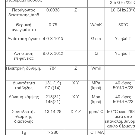
σταθερά,εΠρόοδος
2.5 GHz/23°
Παράγοντας
0.0038
Z
10 GHz/23°
διάσπασης,tanδ
Θερμική
0.75
W/mK
50°C
αγωγιμότητα
Αντίσταση όγκου
4.0 X 10
Ω.cm
Υψηλό T
13
Αντίσταση
9.0 X 10
Ω
Υψηλό T
12
επιφάνειας
Ηλεκτρική δύναμη.
784
Z
V/mil
Δυνατότητα
131 (19)
Χ Y
MPa
40 ώρες
τράβηξης
97 ((14)
(kpsi)
50%RH/23
Δύναμη κάμψης
213(31)
Χ Y
Mpa
40 ώρες
145(21)
(kpsi)
50%RH/23
Συντελεστής
13 14 28
X Y Z
ppm/°C
-50 °C έως 288
θερμικής
μετά από
διαστολής
επαναλαμβανόμ
κύκλο θέρμαν
Tg
> 280
°C TMA