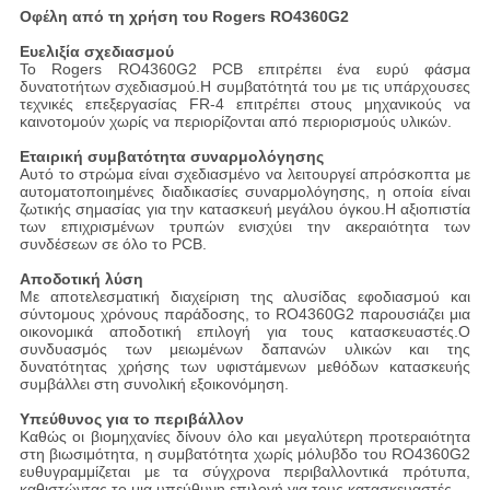
Οφέλη από τη χρήση του Rogers RO4360G2
Ευελιξία σχεδιασμού
Το Rogers RO4360G2 PCB επιτρέπει ένα ευρύ φάσμα
δυνατοτήτων σχεδιασμού.Η συμβατότητά του με τις υπάρχουσες
τεχνικές επεξεργασίας FR-4 επιτρέπει στους μηχανικούς να
καινοτομούν χωρίς να περιορίζονται από περιορισμούς υλικών.
Εταιρική συμβατότητα συναρμολόγησης
Αυτό το στρώμα είναι σχεδιασμένο να λειτουργεί απρόσκοπτα με
αυτοματοποιημένες διαδικασίες συναρμολόγησης, η οποία είναι
ζωτικής σημασίας για την κατασκευή μεγάλου όγκου.Η αξιοπιστία
των επιχρισμένων τρυπών ενισχύει την ακεραιότητα των
συνδέσεων σε όλο το PCB.
Αποδοτική λύση
Με αποτελεσματική διαχείριση της αλυσίδας εφοδιασμού και
σύντομους χρόνους παράδοσης, το RO4360G2 παρουσιάζει μια
οικονομικά αποδοτική επιλογή για τους κατασκευαστές.Ο
συνδυασμός των μειωμένων δαπανών υλικών και της
δυνατότητας χρήσης των υφιστάμενων μεθόδων κατασκευής
συμβάλλει στη συνολική εξοικονόμηση.
Υπεύθυνος για το περιβάλλον
Καθώς οι βιομηχανίες δίνουν όλο και μεγαλύτερη προτεραιότητα
στη βιωσιμότητα, η συμβατότητα χωρίς μόλυβδο του RO4360G2
ευθυγραμμίζεται με τα σύγχρονα περιβαλλοντικά πρότυπα,
καθιστώντας το μια υπεύθυνη επιλογή για τους κατασκευαστές.