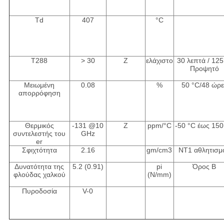
Td
407
°C
Τ288
> 30
Z
ελάχιστο
30 λεπτά / 12
Προψητό
Μειωμένη
0.08
%
50 °C/48 ώρε
απορρόφηση
Θερμικός
-131 @10
Z
ppm/°C
-50 °C έως 150
συντελεστής του
GHz
er
Σφιχτότητα
2.16
gm/cm3
NT1 αθλητισμ
Δυνατότητα της
5.2 (0.91)
pi
Όρος Β
φλούδας χαλκού
(N/mm)
Πυροδοσία
V-0