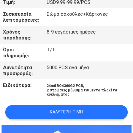
Τιμή:
USD9.99-99.99/PCS
ΣΤΟ
ΕΡΓΟΣΤΆΣΙΟ
Συσκευασία
Σώμα σακούλες+Κάρτονες
λεπτομέρειες:
ΈΛΕΓΧΟΣ
Χρόνος
8-9 εργάσιμες ημέρες
παράδοσης:
ΠΟΙΌΤΗΤΑΣ
Όροι
Τ/Τ
πληρωμής:
ΕΠΙΚΟΙΝΩΝΉΣΤΕ
Δυνατότητα
5000 PCS ανά μήνα
ΜΑΖΊ
προσφοράς:
ΜΑΣ
Ειδικότερα:
,
24mil RO4360G2 PCB
2 στρώσεις βύθισμα τσιμέντο πλακέτα
κυκλώματος
ΕΙΔΉΣΕΙΣ
ΚΑΛΎΤΕΡΗ ΤΙΜΉ
ΥΠΟΘΈΣΕΙΣ