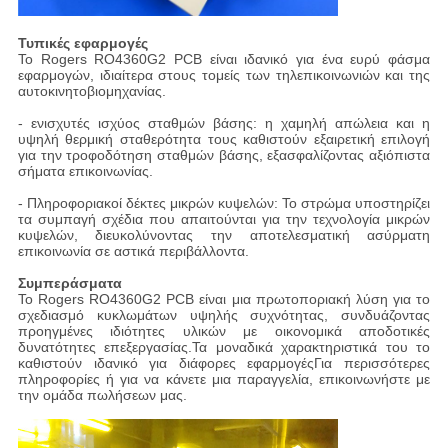
Τυπικές εφαρμογές
Το Rogers RO4360G2 PCB είναι ιδανικό για ένα ευρύ φάσμα
εφαρμογών, ιδιαίτερα στους τομείς των τηλεπικοινωνιών και της
αυτοκινητοβιομηχανίας.
- ενισχυτές ισχύος σταθμών βάσης: η χαμηλή απώλεια και η
υψηλή θερμική σταθερότητα τους καθιστούν εξαιρετική επιλογή
για την τροφοδότηση σταθμών βάσης, εξασφαλίζοντας αξιόπιστα
σήματα επικοινωνίας.
- Πληροφοριακοί δέκτες μικρών κυψελών: Το στρώμα υποστηρίζει
τα συμπαγή σχέδια που απαιτούνται για την τεχνολογία μικρών
κυψελών, διευκολύνοντας την αποτελεσματική ασύρματη
επικοινωνία σε αστικά περιβάλλοντα.
Συμπεράσματα
Το Rogers RO4360G2 PCB είναι μια πρωτοποριακή λύση για το
σχεδιασμό κυκλωμάτων υψηλής συχνότητας, συνδυάζοντας
προηγμένες ιδιότητες υλικών με οικονομικά αποδοτικές
δυνατότητες επεξεργασίας.Τα μοναδικά χαρακτηριστικά του το
καθιστούν ιδανικό για διάφορες εφαρμογέςΓια περισσότερες
πληροφορίες ή για να κάνετε μια παραγγελία, επικοινωνήστε με
την ομάδα πωλήσεων μας.