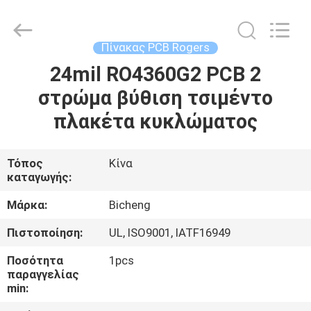
Bicheng
Electronics
Technology
Co.,
Ltd.
Πίνακας PCB Rogers
All
Rights
Reserved.
24mil RO4360G2 PCB 2
ΣΠΊΤΙ
στρώμα βύθιση τσιμέντο
ΠΡΟΪΌΝΤΑ
πλακέτα κυκλώματος
ΒΊΝΤΕΟ
Τόπος
Κίνα
καταγωγής:
ΣΧΕΤΙΚΆ
Μάρκα:
Bicheng
ΜΕ
Πιστοποίηση:
UL, ISO9001, IATF16949
ΕΜΆΣ
Ποσότητα
1pcs
παραγγελίας
min:
ΕΠΙΣΚΈΨΕΙΣ