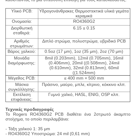
Υλικό PCB:
Υδρογονάνθρακες Θερμοστεκτικά υλικά γεμάτα
κεραμικά
Ονομασία:
RO4360G2
Διορθωτική
6.15 ± 0.15
σταθερά:
Αριθμός
Διπλό στρώμα, πολυστρώμα, υβριδικό PCB
στρωμάτων:
Βάρος χαλκού:
0.5oz (17 μm), 1oz (35 μm), 2oz (70 μm)
Μονάδα
8mil (0.203mm), 12mil (0.705mm), 16mil
διαμόρφωσης:
(0.406mm), 20mil ((0.508mm), 24mil
(0.610mm), 32mil (0.813mm), 60mil
((1.524mm)
Μέγεθος PCB:
≤ 400 mm × 500 mm
Μάσκα
Πράσινο, μαύρο, μπλε, κίτρινο, κόκκινο κλπ.
συγκόλλησης:
Εκτέλεση
Γυμνό χαλκό, HASL, ENIG, OSP κλπ.
επιφάνειας:
Τεχνικές προδιαγραφές
Το Rogers RO4360G2 PCB διαθέτει ένα 2στρωτό άκαμπτο
στοίχημα, το οποίο περιλαμβάνει:
- Τάξη χαλκού 1: 35 μm
- RO4360G2 Υποστρώμα: 24 mil (0,61 mm)