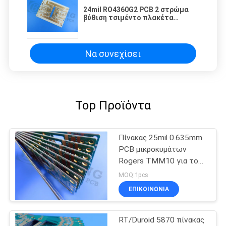
24mil RO4360G2 PCB 2 στρώμα
βύθιση τσιμέντο πλακέτα
κυκλώματος
Να συνεχίσει
Top Προϊόντα
Πίνακας 25mil 0.635mm
PCB μικροκυμάτων
Rogers TMM10 για τους
διηλεκτρικούς πολωτές
MOQ:1pcs
ΕΠΙΚΟΙΝΩΝΙΑ
RT/Duroid 5870 πίνακας