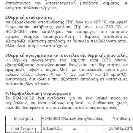
επιτρέποντας την αποτελεσματική μετάδοση σήματος με
ελάχιστη απώλεια ενέργειας.
2Θερμική σταθερότητα
Με θερμοκρασία αποσύνθεσης (Td) άνω των 407 °C και υψηλή
θερμοκρασία μετάβασης γυαλιού (Tg) άνω των 280 °C, ο
RO4360G2 είναι κατάλληλος για εφαρμογές που απαιτούν
υψηλές θερμικές απαιτήσεις.Αυτή η θερμική σταθερότητα
εξασφαλίζει αξιόπιστη απόδοση σε δύσκολα περιβάλλοντα όπου
άλλα υλικά μπορεί να αποτύχουν.
3Θερμική αγωγιμότητα και συντελεστής θερμικής διαστολής
Η θερμική αγωγιμότητα του λαμινίτη είναι 0,75 W/mK,
εξασφαλίζοντας αποτελεσματική διαχείριση της θερμότητας σε
εφαρμογές υψηλής ισχύος.Μαζί με συντελεστές αντιστοιχίας
χαλκού στους άξονες X και Y (13 ppm/°C και 14 ppm/°C),
αντίστοιχα), διευκολύνει την αξιόπιστη απόδοση σε κατασκευές
πολυεπίπεδων πλακών.
4. Περιβαλλοντική συμμόρφωση
Το RO4360G2 έχει σχεδιαστεί για να είναι φιλικό προς το
περιβάλλον, να είναι πλήρως συμβατό με διαδικασίες χωρίς
μόλυβδο.διασφάλιση της ασφάλειας σε διάφορες εφαρμογές.
Ιδιοκτησία
RO4360G2
Κατεύθυνση
Μονάδες
Υπόθεση
Η διηλεκτρική
6.15±0.15
Z
10 GHz/23°