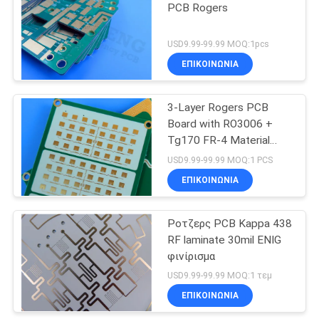
PCB Rogers
USD9.99-99.99 MOQ:1pcs
ΕΠΙΚΟΙΝΩΝΙΑ
3-Layer Rogers PCB
Board with RO3006 +
Tg170 FR-4 Material
0.86mm Thickness and
USD9.99-99.99 MOQ:1 PCS
98mm x 30mm Size
ΕΠΙΚΟΙΝΩΝΙΑ
Ροτζερς PCB Kappa 438
RF laminate 30mil ENIG
φινίρισμα
USD9.99-99.99 MOQ:1 τεμ
ΕΠΙΚΟΙΝΩΝΙΑ