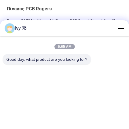
Πίνακας PCB Rogers
Rogers 5870 Multilayer UL Rogers PCB Board Glass Microfiber
Reinforced PTFE
Ivy 邓
RT υλικό υψηλής συχνότητας PCB 2 στρώσεων 31mil
6:05 AM
RF PCB 2 στρώματα 20mil RO4835 Υποστρώμα Μαύρο
Μεταξοειδές Βυθισμό Χρυσό
Good day, what product are you looking for?
Λαϊκή κατηγορία
Όλα
Πίνακας PCB RF
Πίνακας PCB Rogers
Taconic PCB
Πίνακας PCB PTFE
Πολυστρωματικό 
F4B PCB
PCB