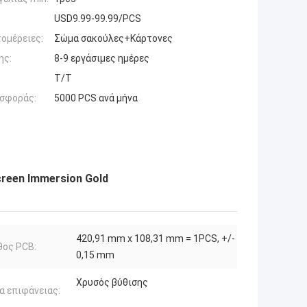
USD9.99-99.99/PCS
ομέρειες:
Σώμα σακούλες+Κάρτονες
ης:
8-9 εργάσιμες ημέρες
Τ/Τ
σφοράς:
5000 PCS ανά μήνα
reen Immersion Gold
420,91 mm x 108,31 mm = 1PCS, +/-
θος PCB:
0,15 mm
Χρυσός βύθισης
α επιφάνειας: