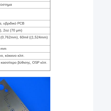
σύστημα
, υβριδικό PCB
), 2oz (70 μm)
l (0,762mm), 60mil ((1,524mm)
0 mm
νο, κόκκινο κλπ.
 κασσίτερο βύθισης, OSP κλπ.