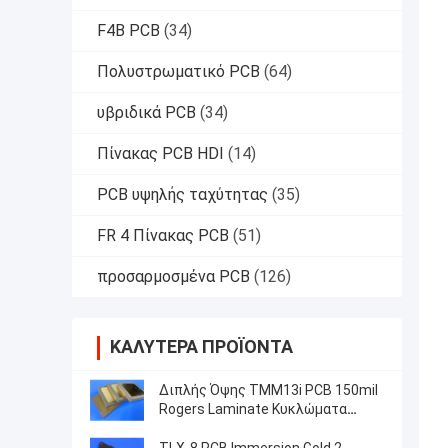
F4B PCB
(34)
Πολυστρωματικό PCB
(64)
υβριδικά PCB
(34)
Πίνακας PCB HDI
(14)
PCB υψηλής ταχύτητας
(35)
FR 4 Πίνακας PCB
(51)
προσαρμοσμένα PCB
(126)
ΚΑΛΎΤΕΡΑ ΠΡΟΪΌΝΤΑ
Διπλής Όψης TMM13i PCB 150mil
Rogers Laminate Κυκλώματα
Υψηλής Συχνότητας