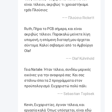
είναι τέλειοι, ακριβώς τι χρειαστήκαμε.
rgds Πλούσιος
—— Πλούσιο Rickett
Ruth, Πήρα το PCB σήμερα, και είναι
ακριβώς τέλειοι. Παρακαλώ μείνετε λίγη
υπομονή, η επόμενη διαταγή μου έρχεται
σύντομα. Καλοί σεβασμοί από το Αμβούργο
Olaf
—— Olaf Kühnhold
Γεια Natalie. Ήταν τέλειο, συνδέω μερικές
εικόνες για την αναφορά σας. Και σας
στέλνω έπειτα 2 προγράμματα στον
προϋπολογισμό. Ευχαριστώ πολύ πάλι
—— Sebastian Toplisek
Kevin, Ευχαριστίες, έγιναν τέλεια, και
εργασία καλά. Όπως υπόσχεται, είναι εδώ