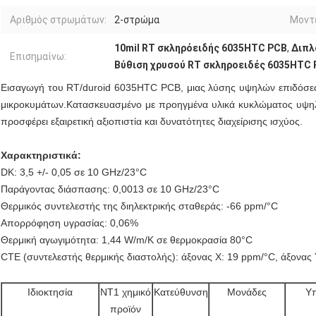
Αριθμός στρωμάτων:
2-στρώμα
Μοντ
10mil RT σκληρόειδής 6035HTC PCB
,
Διπλ
Επισημαίνω:
Βύθιση χρυσού RT σκληροειδές 6035HTC
Εισαγωγή του RT/duroid 6035HTC PCB, μιας λύσης υψηλών επιδόσεω
μικροκυμάτων.Κατασκευασμένο με προηγμένα υλικά κυκλώματος υψηλ
προσφέρει εξαιρετική αξιοπιστία και δυνατότητες διαχείρισης ισχύος.
Χαρακτηριστικά:
DK: 3,5 +/- 0,05 σε 10 GHz/23°C
Παράγοντας διάσπασης: 0,0013 σε 10 GHz/23°C
Θερμικός συντελεστής της διηλεκτρικής σταθεράς: -66 ppm/°C
Απορρόφηση υγρασίας: 0,06%
Θερμική αγωγιμότητα: 1,44 W/m/K σε θερμοκρασία 80°C
CTE (συντελεστής θερμικής διαστολής): άξονας Χ: 19 ppm/°C, άξονας 
Ιδιοκτησία
NT1 χημικό
Κατεύθυνση
Μονάδες
Υ
προϊόν