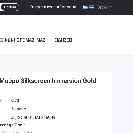
Ζητήστε ένα απόσπασμα
|
Greek
Ερευνα
ΚΟΙΝΩΝΉΣΤΕ ΜΑΖΊ ΜΑΣ
ΕΙΔΉΣΕΙΣ
Μαύρο Silkscreen Immersion Gold
ς:
Κίνα
Bicheng
UL, ISO9001, IATF16949
τολής Όροι:
ελίας min:
1pcs