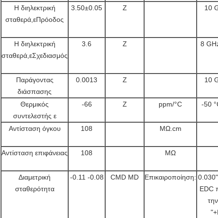
Η διηλεκτρική
3.50±0.05
Z
10 
σταθερά,εΠρόοδος
Η διηλεκτρική
3.6
Z
8 GHz
σταθερά,εΣχεδιασμός
Παράγοντας
0.0013
Z
10 
διάσπασης
Θερμικός
-66
Z
ppm/°C
-50 
συντελεστής ε
Αντίσταση όγκου
108
MΩ.cm
Αντίσταση επιφάνειας
108
MΩ
Διαμετρική
-0.11 -0.08
CMD MD
Επικαιροποίηση:
0.030
σταθερότητα
EDC π
την
"+