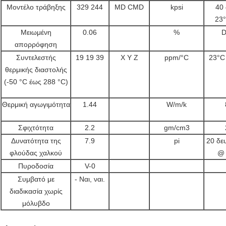
Μοντέλο τράβηξης
329 244
MD CMD
kpsi
40
23
Μειωμένη
0.06
%
D
απορρόφηση
Συντελεστής
19 19 39
X Y Z
ppm/°C
23°C
θερμικής διαστολής
(-50 °C έως 288 °C)
Θερμική αγωγιμότητα
1.44
W/m/k
Σφιχτότητα
2.2
gm/cm3
Δυνατότητα της
7.9
pi
20 δε
φλούδας χαλκού
@ 
Πυροδοσία
V-0
Συμβατό με
- Ναι, ναι.
διαδικασία χωρίς
μόλυβδο