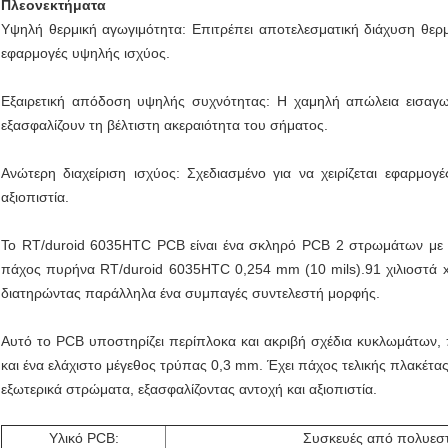
Πλεονεκτήματα
Υψηλή θερμική αγωγιμότητα: Επιτρέπει αποτελεσματική διάχυση θερμ
εφαρμογές υψηλής ισχύος.
Εξαιρετική απόδοση υψηλής συχνότητας: Η χαμηλή απώλεια εισαγωγ
εξασφαλίζουν τη βέλτιστη ακεραιότητα του σήματος.
Ανώτερη διαχείριση ισχύος: Σχεδιασμένο για να χειρίζεται εφαρμογ
αξιοπιστία.
Το RT/duroid 6035HTC PCB είναι ένα σκληρό PCB 2 στρωμάτων με
πάχος πυρήνα RT/duroid 6035HTC 0,254 mm (10 mils).91 χιλιοστά x
διατηρώντας παράλληλα ένα συμπαγές συντελεστή μορφής.
Αυτό το PCB υποστηρίζει περίπλοκα και ακριβή σχέδια κυκλωμάτων, 
και ένα ελάχιστο μέγεθος τρύπας 0,3 mm. Έχει πάχος τελικής πλακέτας
εξωτερικά στρώματα, εξασφαλίζοντας αντοχή και αξιοπιστία.
Υλικό PCB:
Συσκευές από πολυεσ