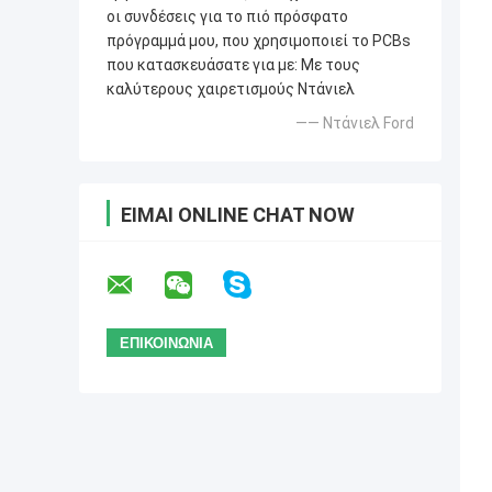
οι συνδέσεις για το πιό πρόσφατο
πρόγραμμά μου, που χρησιμοποιεί το PCBs
που κατασκευάσατε για με: Με τους
καλύτερους χαιρετισμούς Ντάνιελ
—— Ντάνιελ Ford
ΕΊΜΑΙ ONLINE CHAT NOW