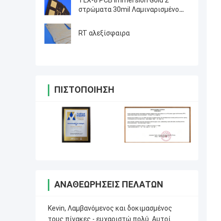
TLX-8 PCB Immersion Gold 2
στρώματα 30mil Λαμιναρισμένο
κυκλώματα RF
RT αλεξίσφαιρα
ΠΙΣΤΟΠΟΊΗΣΗ
ΑΝΑΘΕΩΡΉΣΕΙΣ ΠΕΛΑΤΏΝ
Kevin, Λαμβανόμενος και δοκιμασμένος
τους πίνακες - ευχαριστώ πολύ. Αυτοί