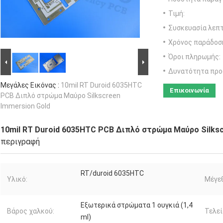
Τιμή:
Συσκευασία λεπτ
Χρόνος παράδοσ
Όροι πληρωμής:
Δυνατότητα προ
Μεγάλες Εικόνας :
10mil RT Duroid 6035HTC
Επικοινωνία
PCB Διπλό στρώμα Μαύρο Silkscreen
Immersion Gold
10mil RT Duroid 6035HTC PCB Διπλό στρώμα Μαύρο Silksc
περιγραφή
RT/duroid 6035HTC
Υλικό:
Μέγε
Εξωτερικά στρώματα 1 ουγκιά (1,4
Βάρος χαλκού:
Τελεί
ml)