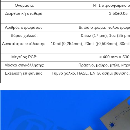
Ονομασία:
NT1 ατμοσφαιρικό 
Διορθωτική σταθερά:
3.50±0.05
Αριθμός στρωμάτων:
Διπλό στρώμα, πολυστρώμα
Βάρος χαλκού:
0.5oz (17 μm), 1oz (35 μm
Δυνατότητα εκτόξευσης:
10mil (0,254mm), 20mil ((0,508mm), 30mi
Μέγεθος PCB:
≤ 400 mm × 50
Μάσκα συγκόλλησης:
Πράσινο, μαύρο, μπλε, κίτρι
Εκτέλεση επιφάνειας:
Γυμνό χαλκό, HASL, ENIG, ασήμι βύθισης,