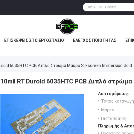
ΕΠΙΣΚΈΨΕΙΣ ΣΤΟ ΕΡΓΟΣΤΆΣΙΟ
ΈΛΕΓΧΟΣ ΠΟΙΌΤΗΤΑΣ
ΕΠΙ
ΟΘΈΣΕΙΣ
Duroid 6035HTC PCB Διπλό Στρώμα Μαύρο Silkscreen Immersion Gold
10mil RT Duroid 6035HTC PCB Διπλό στρώμα 
Λεπτομέρειες:
Τόπος καταγωγή
Μάρκα:
Πιστοποίηση:
Πληρωμής & Αποσ
Ποσότητα παραγγ