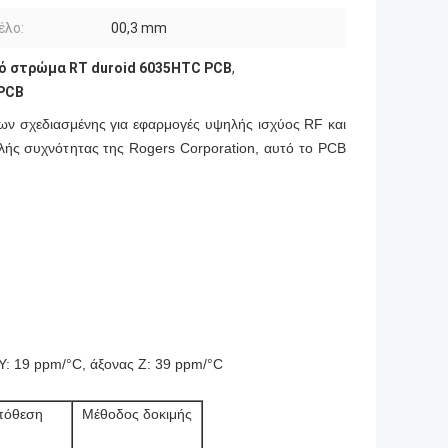
έλο:
00,3 mm
ό στρώμα RT duroid 6035HTC PCB
,
 PCB
ν σχεδιασμένης για εφαρμογές υψηλής ισχύος RF και
ής συχνότητας της Rogers Corporation, αυτό το PCB
Y: 19 ppm/°C, άξονας Ζ: 39 ppm/°C
πόθεση
Μέθοδος δοκιμής