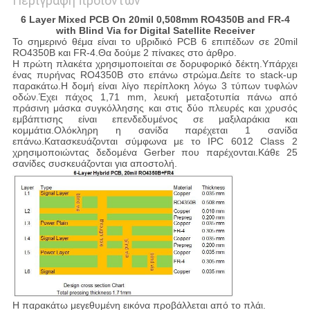
Περιγραφή προϊόντων
6 Layer Mixed PCB On 20mil 0,508mm RO4350B and FR-4
with Blind Via for Digital Satellite Receiver
Το σημερινό θέμα είναι το υβριδικό PCB 6 επιπέδων σε 20mil
RO4350B και FR-4.Θα δούμε 2 πίνακες στο άρθρο.
Η πρώτη πλακέτα χρησιμοποιείται σε δορυφορικό δέκτη.Υπάρχει
ένας πυρήνας RO4350B στο επάνω στρώμα.Δείτε το stack-up
παρακάτω.Η δομή είναι λίγο περίπλοκη λόγω 3 τύπων τυφλών
οδών.Έχει πάχος 1,71 mm, λευκή μεταξοτυπία πάνω από
πράσινη μάσκα συγκόλλησης και στις δύο πλευρές και χρυσός
εμβάπτισης είναι επενδεδυμένος σε μαξιλαράκια και
κομμάτια.Ολόκληρη η σανίδα παρέχεται 1 σανίδα
επάνω.Κατασκευάζονται σύμφωνα με το IPC 6012 Class 2
χρησιμοποιώντας δεδομένα Gerber που παρέχονται.Κάθε 25
σανίδες συσκευάζονται για αποστολή.
Η παρακάτω μεγεθυμένη εικόνα προβάλλεται από το πλάι.