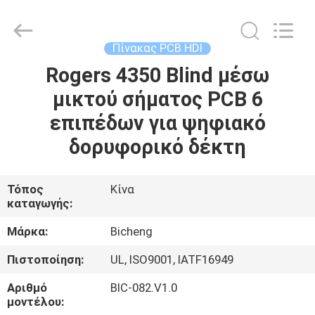
Bicheng
Electronics
Technology
Co.,
Ltd.
Πίνακας PCB HDI
All
Rights
Reserved.
Rogers 4350 Blind μέσω
ΣΠΊΤΙ
μικτού σήματος PCB 6
ΠΡΟΪΌΝΤΑ
επιπέδων για ψηφιακό
δορυφορικό δέκτη
ΒΊΝΤΕΟ
Τόπος
Κίνα
καταγωγής:
ΣΧΕΤΙΚΆ
ΜΕ
Μάρκα:
Bicheng
ΕΜΆΣ
Πιστοποίηση:
UL, ISO9001, IATF16949
Αριθμό
BIC-082.V1.0
ΕΠΙΣΚΈΨΕΙΣ
μοντέλου: