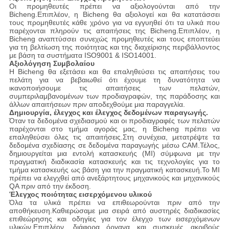
Οι προμηθευτές πρέπει να αξιολογούνται από την
Bicheng.Επιπλέον, η Bicheng θα αξιολογεί και θα κατατάσσει
τους προμηθευτές κάθε χρόνο για να εγγυηθεί ότι τα υλικά που
παρέχονται πληρούν τις απαιτήσεις της Bicheng.Επιπλέον, η
Bicheng αναπτύσσει συνεχώς προμηθευτές και τους εποπτεύει
για τη βελτίωση της ποιότητας και της διαχείρισης περιβάλλοντος
με βάση τα συστήματα ISO9001 & ISO14001.
Αξιολόγηση Συμβολαίου
Η Bicheng θα εξετάσει και θα επαληθεύσει τις απαιτήσεις του
πελάτη για να βεβαιωθεί ότι έχουμε τη δυνατότητα να
ικανοποιήσουμε τις απαιτήσεις των πελατών,
συμπεριλαμβανομένων των προδιαγραφών, της παράδοσης και
άλλων απαιτήσεων πριν αποδεχθούμε μια παραγγελία.
Δημιουργία, έλεγχος και έλεγχος δεδομένων παραγωγής.
Όταν τα δεδομένα σχεδιασμού και οι προδιαγραφές των πελατών
παρέχονται στο τμήμα αγοράς μας, η Bicheng πρέπει να
επαληθεύσει όλες τις απαιτήσεις.Στη συνέχεια, μετατρέψτε τα
δεδομένα σχεδίασης σε δεδομένα παραγωγής μέσω CAM.Τέλος,
δημιουργείται μια εντολή κατασκευής (MI) σύμφωνα με την
πραγματική διαδικασία κατασκευής και τις τεχνολογίες για το
τμήμα κατασκευής ως βάση για την πραγματική κατασκευή.Το MI
πρέπει να ελεγχθεί από ανεξάρτητους μηχανικούς και μηχανικούς
QA πριν από την έκδοση.
Έλεγχος ποιότητας εισερχόμενου υλικού
Όλα τα υλικά πρέπει να επιθεωρούνται πριν από την
αποθήκευση.Καθιερώσαμε μια σειρά από αυστηρές διαδικασίες
επιθεώρησης και οδηγίες για τον έλεγχο των εισερχόμενων
υλικών.Επιπλέον, διάφορα όργανα και συσκευές ακριβούς