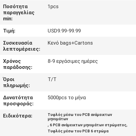
ΣΤΟ
Ποσότητα
1pcs
παραγγελίας
ΕΡΓΟΣΤΆΣΙΟ
min:
Τιμή:
USD9.99-99.99
ΈΛΕΓΧΟΣ
ΠΟΙΌΤΗΤΑΣ
Συσκευασία
Κενό bags+Cartons
λεπτομέρειες:
Χρόνος
8-9 εργάσιμες ημέρες
ΕΠΙΚΟΙΝΩΝΉΣΤΕ
παράδοσης:
ΜΑΖΊ
Όροι
T/T
ΜΑΣ
πληρωμής:
Δυνατότητα
5000pcs το μήνα
ΕΙΔΉΣΕΙΣ
προσφοράς:
Ειδικότερα:
Τυφλός μέσω του PCB ανάμεικτων
μηνυμάτων
ΥΠΟΘΈΣΕΙΣ
,
,
6 PCB ανάμεικτων μηνυμάτων στρώματος
Τυφλός μέσω του PCB 6 στρώμα