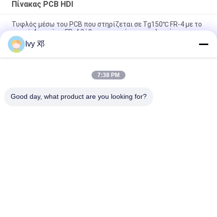
Πίνακας PCB HDI
Τυφλός μέσω του PCB που στηρίζεται σε Tg150℃ FR-4 με το
χρυσό 4-στρώμα FR-4 βύθισης τον πίνακα κυκλωμάτων
Ivy 邓
Υβριδική PCB 10 στρώσεων 1.7mm HDI πλακέτα RO4350B και
FR4
7:38 PM
HDI RF PCB 8 στρώμα RO4350B Rogers 4350 Υλικά 1,6 mm
ENEPIG
Good day, what product are you looking for?
Λαϊκή κατηγορία
Όλα
Πίνακας PCB RF
Πίνακας PCB Rogers
Taconic PCB
Πίνακας PCB PTFE
Πολυστρωματικό 
F4B PCB
PCB