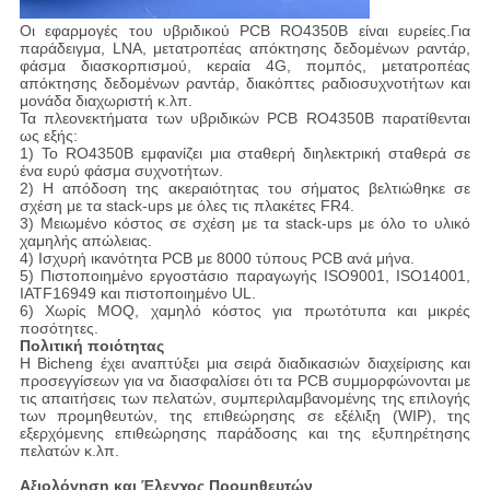
Οι εφαρμογές του υβριδικού PCB RO4350B είναι ευρείες.Για
παράδειγμα, LNA, μετατροπέας απόκτησης δεδομένων ραντάρ,
φάσμα διασκορπισμού, κεραία 4G, πομπός, μετατροπέας
απόκτησης δεδομένων ραντάρ, διακόπτες ραδιοσυχνοτήτων και
μονάδα διαχωριστή κ.λπ.
Τα πλεονεκτήματα των υβριδικών PCB RO4350B παρατίθενται
ως εξής:
1) Το RO4350B εμφανίζει μια σταθερή διηλεκτρική σταθερά σε
ένα ευρύ φάσμα συχνοτήτων.
2) Η απόδοση της ακεραιότητας του σήματος βελτιώθηκε σε
σχέση με τα stack-ups με όλες τις πλακέτες FR4.
3) Μειωμένο κόστος σε σχέση με τα stack-ups με όλο το υλικό
χαμηλής απώλειας.
4) Ισχυρή ικανότητα PCB με 8000 τύπους PCB ανά μήνα.
5) Πιστοποιημένο εργοστάσιο παραγωγής ISO9001, ISO14001,
IATF16949 και πιστοποιημένο UL.
6) Χωρίς MOQ, χαμηλό κόστος για πρωτότυπα και μικρές
ποσότητες.
Πολιτική ποιότητας
Η Bicheng έχει αναπτύξει μια σειρά διαδικασιών διαχείρισης και
προσεγγίσεων για να διασφαλίσει ότι τα PCB συμμορφώνονται με
τις απαιτήσεις των πελατών, συμπεριλαμβανομένης της επιλογής
των προμηθευτών, της επιθεώρησης σε εξέλιξη (WIP), της
εξερχόμενης επιθεώρησης παράδοσης και της εξυπηρέτησης
πελατών κ.λπ.
Αξιολόγηση και Έλεγχος Προμηθευτών