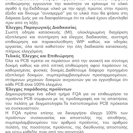
επιθεώρησης εγγυώνται την ικανότητα να κρίνουμε το υλικό
αγαθό ή όχι.Εκδίδουμε υλικό με την αρχή πρώτος στην πρώτη
έξοδο και δίνουμε "συναγερμό" για το υλικό που θα φτάσει στη
διάρκεια ζωής για να διασφαλίσουμε ότι τα υλικά έχουν εξαντληθεί
πριν από τη λήξη.
Έλεγχος Παραγωγικής Διαδικασίας
Σωστή οδηγία κατασκευής (MI), ολοκληρωμένη διαχείριση
εξοπλισμού και συντήρηση και έλεγχος διαδικασίας, αυστηρή
επιθεώρηση και παρακολούθηση WIP καθώς και οδηγίες
εργασίας, όλα αυτά καθιστούν την όλη διαδικασία κατασκευής
πλήρως ελεγχόμενη.
Τελικός Έλεγχος και Επιθεώρηση
Όλα τα PCB πρέπει να περάσουν από την ανοικτή και σύντομη
δοκιμή καθώς και από οπτική επιθεώρηση αφού περάσουν τις
καθορισμένες φυσικές δοκιμές.Διαθέτουμε διάφορο προηγμένο
εξοπλισμό δοκιμών, συμπεριλαμβανομένων προσαρμοσμένων,
ιπτάμενων μηχανών δοκιμών ανιχνευτών για να εγγυηθούμε ότι
κάθε PCB είναι 100% ελεγμένο.
Έλεγχος παράδοσης προϊόντων
Δημιουργήσαμε ένα ειδικό τμήμα FQA για να επιθεωρήσει τα
προϊόντα PCB σύμφωνα με τις προδιαγραφές και τις απαιτήσεις
του πελάτη με δειγματοληψία.Τα πιστοποιημένα PCB πρόκειται
να συσκευαστούν.
Η FQA πρέπει επίσης να διενεργήσει έλεγχο 100% των
προϊόντων συσκευασίας και αποστολής της αποθήκης,
συμπεριλαμβανομένου του αριθμού προϊόντος, του αριθμού
πελάτη, της ποσότητας προϊόντος, της διεύθυνσης αποστολής
και ούτω καθεξής πριν από την αποστολή.