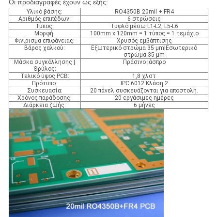
Οι προδιαγραφές έχουν ως εξής:
Υλικό βάσης:
RO4350B 20mil + FR4
Αριθμός επιπέδων:
6 στρώσεις
Τύπος:
Τυφλό μέσω L1-L2, L5-L6
Μορφή:
100mm x 120mm = 1 τύπος = 1 τεμάχιο
Φινίρισμα επιφάνειας:
Χρυσός εμβάπτισης
Βάρος χαλκού:
Εξωτερικό στρώμα 35 μm|Εσωτερικό
στρώμα 35 μm
Μάσκα συγκόλλησης |
Πράσινο |άσπρο
Θρύλος:
Τελικό ύψος PCB:
1,8 χλστ
Πρότυπο:
IPC 6012 Κλάση 2
Συσκευασία:
20 πάνελ συσκευάζονται για αποστολή.
Χρόνος παράδοσης:
20 εργάσιμες ημέρες
Διάρκεια ζωής:
6 μήνες